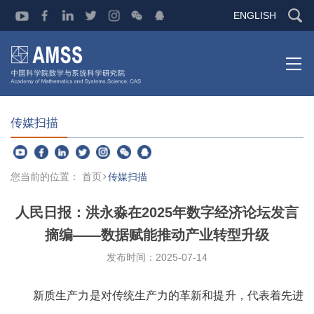
ENGLISH
传媒扫描
您当前的位置：
首页
传媒扫描
人民日报：洪永淼在2025年数字经济论坛发言
摘编——数据赋能推动产业转型升级
发布时间：2025-07-14
新质生产力是对传统生产力的革新和提升，代表着先进