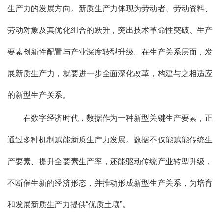
生产力的发展方向。新质生产力体现为劳动者、劳动资料、
劳动对象及其优化组合的跃升，突出技术革命性突破、生产
要素创新性配置与产业深度转型升级。在生产关系层面，发
展新质生产力，就要进一步全面深化改革，构建与之相适应
的新型生产关系。
在数字经济时代，数据作为一种新型关键生产要素，正
通过多种机制赋能新质生产力发展。数据不仅能赋能传统生
产要素、提升全要素生产率，还能驱动传统产业转型升级，
不断催生新的经济形态，并推动形成新型生产关系，为培育
和发展新质生产力提供“优质土壤”。