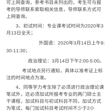
可上网查询，参考书目未列出的，考生可与报
考的导师联系索取相关信息，导师联系方式可
上网查询。
3
、初试时间：专业课考试时间为
2020
年
3
月
13
日全天；
外国语：
2020
年
3
月
14
日上午
8:
30-11:30
；
政治理论：
3
月
14
日下午
2:00-5:00
。
考试地点另行通知，具体以准考证上标
注的时间地点为准。
4
、同等学力考生除了必须进行政治理论课
笔试外，还必须加试所报考专业的两门硕士主
干课程，加试科目与初试科目不同，加试方式
为笔试，每门加试科目考试时间不少于
2
小