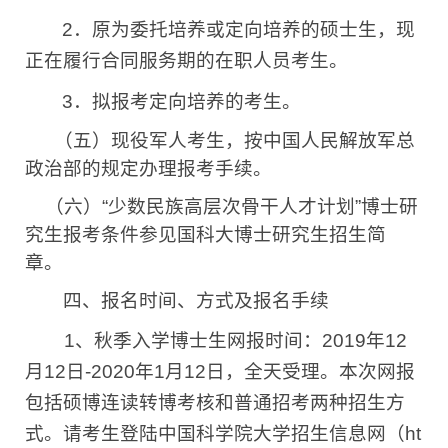
2
．原为委托培养或定向培养的硕士生，现
正在履行合同服务期的在职人员考生。
3
．拟报考定向培养的考生。
（五）现役军人考生，按中国人民解放军总
政治部的规定办理报考手续。
（六）
“
少数民族高层次骨干人才计划
”
博士研
究生报考条件参见国科大博士研究生招生简
章。
四、报名时间、方式及报名手续
1
、秋季入学博士生网报时间：
2019
年
12
月
12
日
-2020
年
1
月
12
日，全天受理。本次网报
包括硕博连读转博考核和普通招考两种招生方
式。请考生登陆中国科学院大学招生信息网（
ht