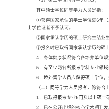
（
3
）硕士学位同等学力人员；
其中硕士学位同等学力人员是指：
①获得国家承认的学士学位满
6
年（
士学位证者不予认可。
②国家承认学历的硕士研究生结业
③报名时已取得国家承认学历的硕
4
．身体健康状况符合各培养单位规
5
．有至少两名所报考学科专业领域
6
．境外留学人员应获得硕士学位，
（二）同等学力人员报考，除符合
1
．已取得报考专业
6
门及以上硕士
2
．已在公开出版的核心学术期刊发