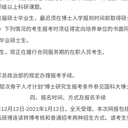
部级以上科研课题。
应届硕士毕业生，最迟须在博士入学报到时间前取得硕
）下列情况的考生报考时须征得定向培养单位的书面
毕业硕士生。
生，现正在履行合同服务期的在职人员考生。
军总政治部的规定办理报考手续。
层次骨干人才计划
”
博士研究生报考条件参见国科大博
四、报名时间、方式及报名手续
年
12
月
12
日
-2021
年
1
月
12
日，全天受理。本次网报包
括硕博连读转博考核和普通招考两种招生方式。请考生