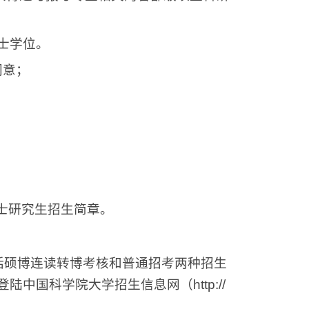
士学位。
同意；
士研究生招生简章。
括硕博连读转博考核和普通招考两种招生
登陆中国科学院大学招生信息网（
http://