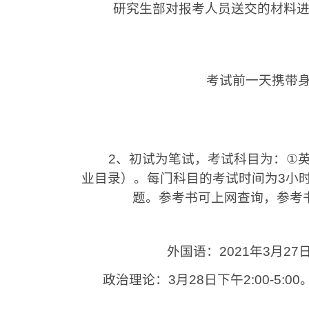
研究生部对报考人员送交的材料
考试前一天携带身份
2
、初试为笔试，考试科目为：
①
业目录）。每门科目的考试时间为
3
小
题。参考书可上网查询，参考
外国语：
2021
年
3
月
27
政治理论：
3
月
28
日下午
2:00-5:00