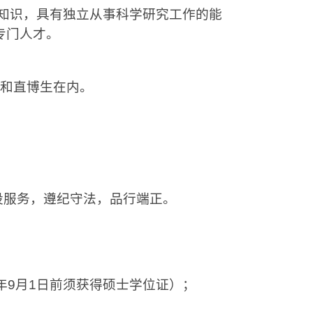
知识，具有独立从事科学研究工作的能
专门人才。
和直博生在内。
设服务，遵纪守法，品行端正。
年
9
月
1
日前须获得硕士学位证）；