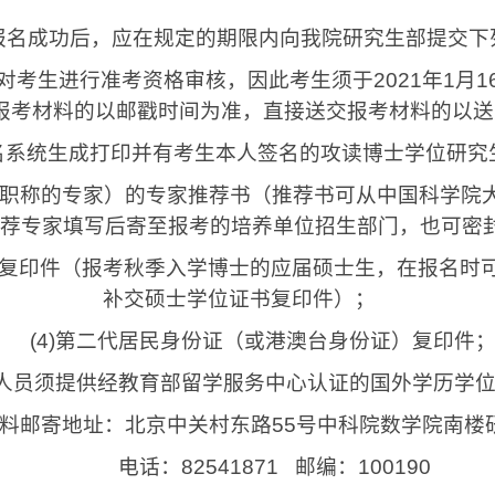
报名成功后，应在规定的期限内向我院研究生部提交下
考生进行准考资格审核，因此考生须于
2021
年
1
月
1
报考材料的以邮戳时间为准，直接送交报考材料的以送
名系统生成打印并有考生本人签名的攻读博士学位研究
职称的专家）的专家推荐书（推荐书可从中国科学院大
推荐专家填写后寄至报考的培养单位招生部门，也可密
复印件（报考秋季入学博士的应届硕士生，在报名时
补交硕士学位证书复印件）；
(4)
第二代居民身份证（或港澳台身份证）复印件
人员须提供经教育部留学服务中心认证的国外学历学
邮寄地址：北京中关村东路
55
号中科院数学院南楼
电话：
82541871
邮编：
100190