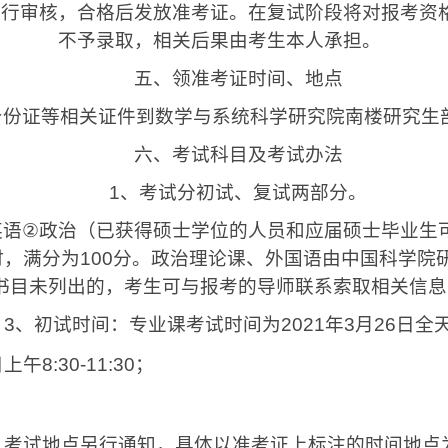
进行审核，合格后发放准考证。在复试阶段将对报考资
不予录取，相关后果由考生本人承担。
五、领准考证时间、地点
证等相关证件到数学与系统科学研究院南楼研究生
六、考试科目及考试办法
1
、考试分初试、复试两部分。
英语
②
政治（已获得硕士学位的人员和应届硕士毕业生
时，满分为
100
分。政治理论课、外国语由中国科学院
书目未列出的，考生可与报考的导师联系索取相关信息
3
、初试时间：专业课考试时间为
2021
年
3
月
26
日全
日上午
8:30-11:30
；
。
考试地点另行通知，具体以准考证上标注的时间地点