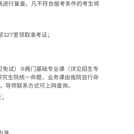
格进行复查。凡不符合报考条件的考生将
部
327
室领取准考证；
可免试）
③
两门基础专业课（详见招生专
研究生院统一命题，业务课由我院自行命
，导师联系方式可上网查询。
天；
为准。