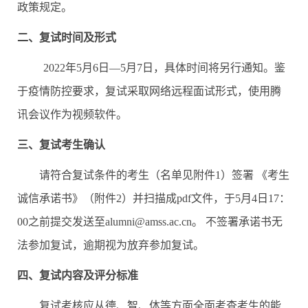
政策规定。
二、复试时间及形式
2022
年
5
月
6
日—
5
月
7
日，具体时间将另行通知。鉴
于疫情防控要求，复试采取网络远程面试形式，使用腾
讯会议作为视频软件。
三、复试考生确认
请符合复试条件的考生（名单见附件
1
）签署
《考生
诚信承诺书》（附件
2
）并扫描成
pdf
文件，于
5
月
4
日
17
：
00
之前提交发送至
alumni@amss.ac.cn
。
不签署承诺书无
法参加复试，逾期视为放弃参加复试。
四、复试内容及评分标准
复试考核应从德、智、体等方面全面考查考生的能