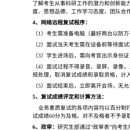
了解考生从事科研工作的潜力和创新能
度、思想品德、工作学习态度、团队合
4
、网络远程复试程序：
（
1
）考生需准备电脑（最好两台以防万
（
2
）面试当天考生需在设备前等待面试
（
3
）学生进场后，需向考官出示身份证
（
4
）面试过程不得录音、录屏、录像，
规处理，取消复试成绩和录取资格，计
（
5
）面试结束后，立即离开会场，无允
5
、复试成绩评定和计算方法：
业务素质复试的各项内容均以百分制
试成绩
60
分为及格。对不及格者不予录
6
、政审：
研究生部通过
“
政审表
”
向考生