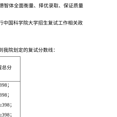
德智体全面衡量、择优录取、保证质量
行中国科学院大学招生复试工作相关政
到我院划定的复试分数线：
程总分
398
；
398
；
≥398
；
≥398
；