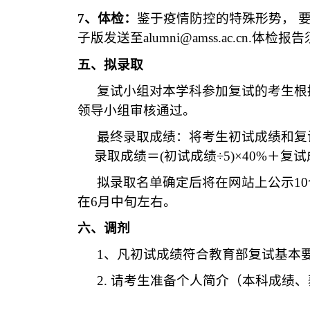
7
、体检：
鉴于疫情防控的特殊形势， 
子版发送至
alumni@amss.ac.cn.
体检报告
五、拟录取
复试小组对本学科参加复试的考生根
领导小组审核通过。
最终录取成绩：将考生初试成绩和复
录取成绩＝
(
初试成绩
÷5)×40%
＋复试
拟录取名单确定后将在网站上公示
10
在
6
月中旬左右。
六、调剂
1
、凡初试成绩符合教育部复试基本
2.
请考生准备个人简介（本科成绩、