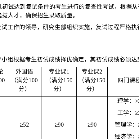
过初试达到复试条件的考生进行的复查性考试，根据从
选拔人才，确保招生录取质量。
复试工作的领导，研究生部组织实施，复试过程严格执
导小组根据考生初试成绩择优确定，其初试成绩必须达
论
外国语
专业课
1
专业课
2
00
（满分
100
（满分
150
（满分
150
四门课
分）
分）
分）
理学：
≥
工学：
≥
≥52
≥90
≥90
管理学：
经济学：