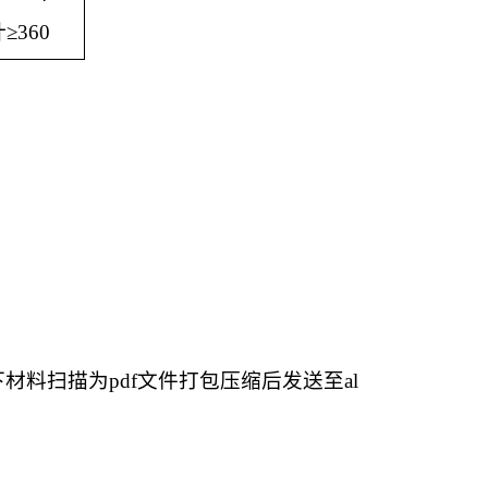
计
≥360
下材料扫描为
pdf
文件打包压缩后发送至
al