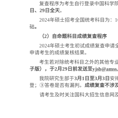
复查程序
为
考生自行登录中国科学
日
、
29
日
全天
。
2024
年硕士招考全国统考科目为：
1
础
。
（
2
）自命题科目成绩复查程序
2024
年硕士考生初试成绩复查申请
申请考生的成绩复核结果。
考生若对除统考科目之外的其他专
子版），于
2
月
2
9
日前发送至
yjsb@amss.
我院
研究生部
于
3
月
1
日至3月
3
日
安
登；③答卷是否有漏判。
成绩复查不涉
请考生及时关注国科大招生信息网