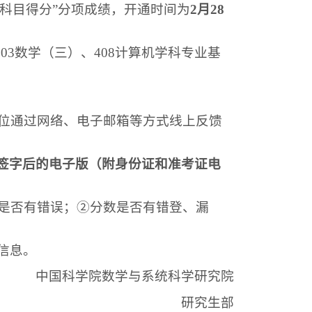
考科目得分”分项成绩，开通时间为
2
月
28
303
数学
（
三
）
、
408
计算机学科专业基
位
通过网络、电子邮箱等方式线上反馈
签字后的电子版（
附身份证和准考证电
是否有错误；②分数是否有错登、漏
信息。
中国科学院数学与系统科学研究院
研究生部