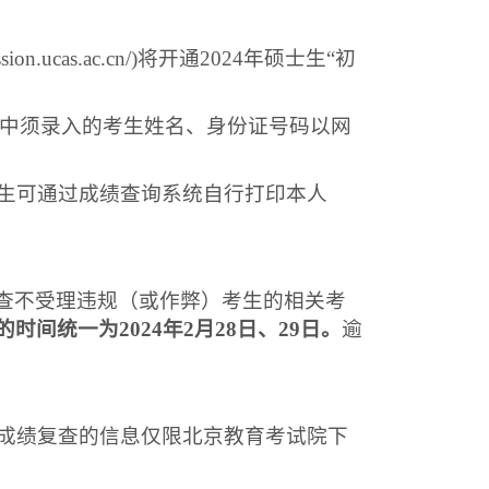
ssion.ucas.ac.cn/)
将开通
2024
年硕士生
“初
中须录入的考生姓名、身份证号码以网
生可通过成绩查询系统自行打印本人
查不受理违规（或作弊）考生的相关考
的时间统一为
2024
年
2
月
28
日
、
29
日。
逾
成绩复查的信息仅限北京教育考试院下