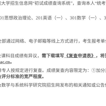
院大学招生信息网
“初试成绩查询系统”，查询本人“统
01
思想政治理论、
201
英语
（
一
）
、
301
数学
（
一
）
、
全部通过网络、电子邮箱等线上方式进行，考生报考
单
业课科目成绩有异议，
需下载填写
《复查申请表》
，
将
ac.cn
。
排专人按规定进行复查。成绩复查内容限定为：
①加分
及评分标准的宽严程度。
及数学与系统科学研究院招生网发布的相关通知或公告