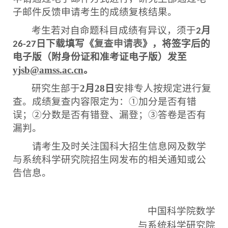
子邮件反馈申请考生的成绩复核结果。
考生若对自命题科目成绩有异议，须于
月
2
日
下载填写
《
复查申请表
》
，
将
签字后的
26-27
电子版（
附身份证和准考证电子版）发至
yjsb@amss.ac.cn
。
研究生部
于
2
月
28
日
安排专人按规定进行复
查。成绩复查内容限定为：
①加分是否有错
误；②分数是否有错登、漏登；③答卷是否有
漏判。
请考生及时关注国科大招生信息网及数学
与系统科学研究院招生网发布的相关通知或公
告信息。
中国科学院数学
与系统科学研究院