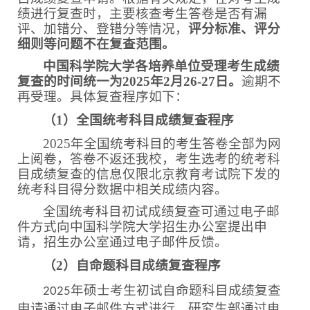
绩进行复查时，主要核查考生答卷是否有漏
评、加错分、登错分等情况，
评分标准、评分
细则等问题不在复查范围
。
中国科学院大学各培养单位受理考生成绩
复查的时间统一为
2025
年
2
月
26-27
日。
逾期不
再受理。具体复查程序如下：
（
1
）全国统考科目成绩复查程序
2025
年全国统考科目的考生答卷全部为网
上阅卷，答卷不返还我校，考生选考的统考科
目成绩复查的信息仅限北京教育考试院下发的
统考科目得分数据中相关成绩内容
。
全国统考科目初试成绩复查
可
通过电子邮
件方式
向中国科学院大学招生办公室提出申
请
，
招生办公室通过电子邮件反馈。
（
2
）自命题科目成绩复查程序
年硕士考生初试
自命题科目
成绩复查
2025
申请通
过
电子邮件方式进行，
研究生部
通过电