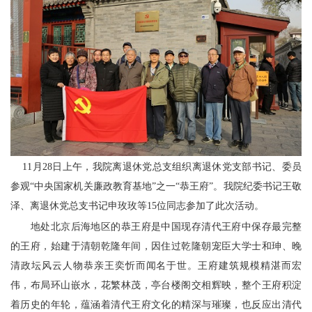
11月28日上午，
我
院离退休党总支组织离退休党支部书记、委员
参观“中央国家机关廉政教育基地”之一“恭王府”。
我
院纪委书记王敬
泽、离退休党总支书记申玫玫等15位同志参加了此次活动。
地处北京后海地区的恭王府是中国现存清代王府中保存最完整
的王府，始建于清朝乾隆年间，因住过乾隆朝宠臣大学士和珅、晚
清政坛风云人物恭亲王奕忻而闻名于世。王府建筑规模精湛而宏
伟，布局环山嵌水，花繁林茂，亭台楼阁交相辉映，整个王府积淀
着历史的年轮，蕴涵着清代王府文化的精深与璀璨，也反应出清代