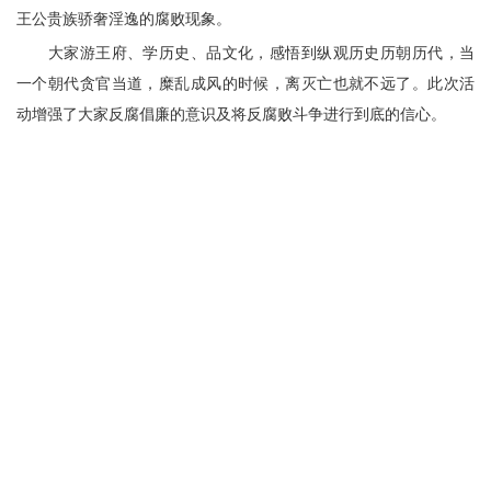
王公贵族骄奢淫逸的腐败现象。
大家游王府、学历史、品文化，感悟到纵观历史历朝历代，当
一个朝代贪官当道，糜乱成风的时候，离灭亡也就不远了。
此次活
动
增强了大家反腐倡廉的意识及将反腐败斗争进行到底的信心。