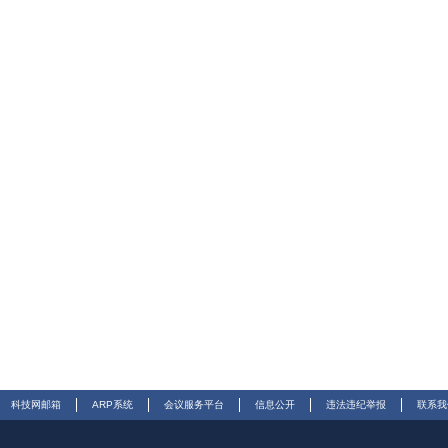
科技网邮箱
ARP系统
会议服务平台
信息公开
违法违纪举报
联系我