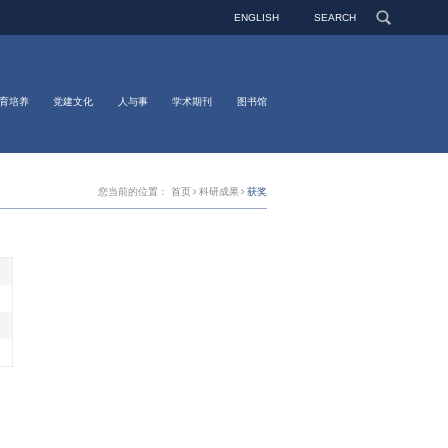
ENGLISH
SEARCH
育培养
党建文化
人与事
学术期刊
图书馆
您当前的位置：
首页
科研成果
获奖