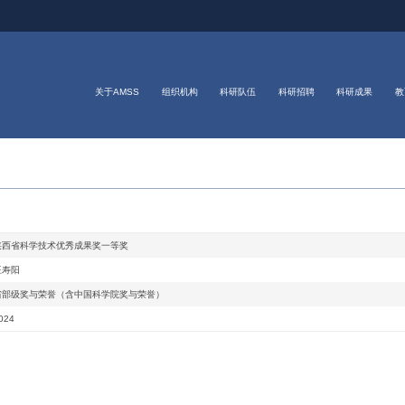
关于AMSS
组织机构
科研队伍
科研招聘
科研成果
教
陕西省科学技术优秀成果奖一等奖
汪寿阳
省部级奖与荣誉（含中国科学院奖与荣誉）
024