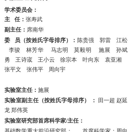
学术委员会：
主
任：
张寿武
副主任：
席南华
委
员（按姓氏字母排序）：
陈贵强
郭雷
江松
李骏
林芳华
马志明
莫毅明
施展
孙斌
勇
王诗宬
王小云
徐宗本
叶向东
袁亚湘
张平文
张伟平
周向宇
实验室主任：
施展
实验室副主任（按姓氏字母排序）
：
田一超
赵延
龙
郑伟英
实验室研究部首席科学家
/
主任：
基础数学重大前沿研究部：
首席科学家：周向