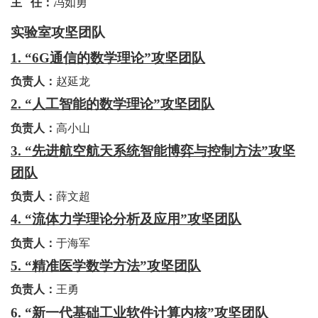
主
任
：
冯如勇
实验室攻坚团队
1. “6G
通信的数学理论
”
攻坚团队
负责人：
赵延龙
2. “
人工智能的数学理论
”
攻坚团队
负责人：
高小山
3. “
先进航空航天系统智能博弈与控制方法
”
攻坚
团队
负责人：
薛文超
4. “
流体力学理论分析及应用
”
攻坚团队
负责人：
于海军
5. “
精准医学数学方法
”
攻坚团队
负责人：
王勇
6. “
新一代基础工业软件计算内核
”
攻坚团队