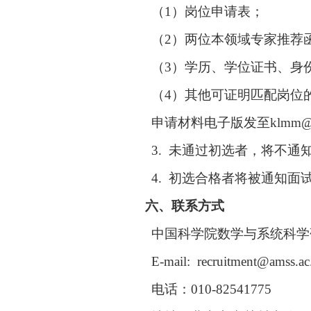
（
1
）岗位申请表；
（
2
）两位本领域专家推荐
（
3
）学历、学位证书、身
（
4
）其他可证明匹配岗位
申请材料电子版发至
klmm@a
3.
未通过初选者，将不通
4.
初选合格者将被通知面
六、
联系方式
中国科学院数学与系统科学
E-
mail: recruitment@amss.
电话：
010-82541775