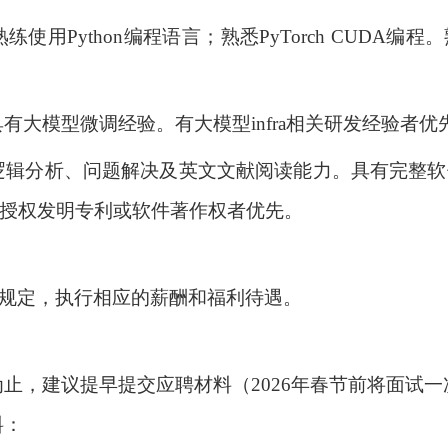
熟练使用
Python
编程语言；熟悉
PyTorch CUDA
编程。
具有大模型微调经验。有大模型
infra
相关研发经验者优
逻辑分析、问题解决及英文文献阅读能力。具有完整软
授权发明专利或软件著作权者优先。
规定，执行相应的薪酬和福利待遇。
为止，建议提早提交应聘材料（
2026
年春节前将面试一
料：