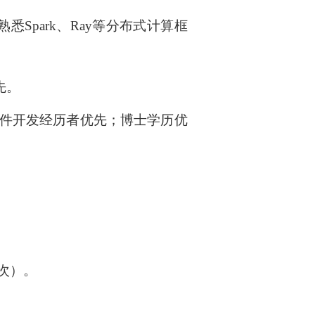
熟悉
Spark
、
Ray
等分布式计算框
先。
件开发经历者优先；博士学历优
次）
。