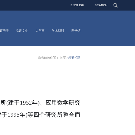
ENGLISH
SEARCH
育培养
党建文化
人与事
学术期刊
图书馆
您当前的位置：
首页
科研招聘
究所
(
建于
1952
年
)
、应用数学研究
建于
1995
年
)
等四个研究所整合而