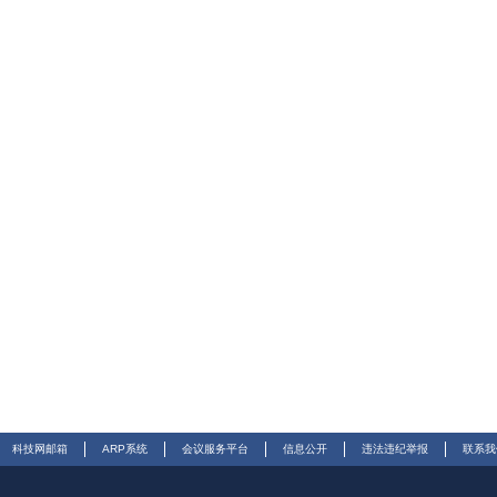
科技网邮箱
ARP系统
会议服务平台
信息公开
违法违纪举报
联系我