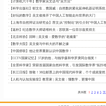
·【计算机六十年】数学家吴文达与“吴方法”
·【科学出版社】郁文生，窦国威：自然数的紧化延伸机器证明系统
·【好玩的数学】吴文俊推开了中国人工智能走向世界的大门
·【上海市自然辩证法研究会】荐文|从“控制论”的引介到“中国人工
·【返朴】纪念数学大师诺维科夫：苏联第一位菲尔兹奖得主
·【北京科协】回眸 | 吴文俊：爱数学的“老顽童”
·【数学大院】吴文俊与中科大的不解之缘
·【中国侨联】他让世界重新认识中国数学！
·【CCTV国家记忆】37岁的他，与钱学森和华罗庚同台领奖！
·【全景科学家】荣获首届国家自然科学奖，引发国际数学界“拓扑
·【长江日报】致敬！38位邮票上的中国现代科学家，个个成就斐然
·【人机与认知实验室】教育家 | 吴文俊：懂数学，更懂中国
共16页
1
2
3
4
5
下