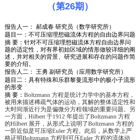
（第
26
期）
报告人一：
郝成春 研究员
（数学
研究所
）
题目一：
不可压缩理想磁流体方程的自由边界问题
摘 要：针对不可压缩理想磁流体方程自由边界问
题的适定性，对有界初始区域的情形做较详细的阐
述，并对相关的背景、研究进展和存在的问题作简
要的介绍。
报告人二：
王勇 副研究员
（应用数学
研究所
）
题目二
：具有特殊和乐群黎曼流形中的极小子流形
的形变
摘 要：
Boltzmann
方程是统计力学中的基本方程，
被用来描述稀疏气体的运动，其解的整体适定性和
大时间渐近行为是偏微分方程领域的重要问题。另
一方面，Hilbert 于1912 年提出了Boltzmann 方程
的Hilbert 展开，从形式上说明了Boltzmann 方程的
一阶近似是可压缩Euler 方程。此后，从数学上严
格证明Boltzmann 方程到可压Euler 方程的流体动