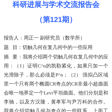
科研进展与学术交流报告会
（第
121
期）
报告人：周正一 副研究员
（数学所
）
题 目：
切触几何在复几何中的一些应用
摘 要：
我将介绍两个切触几何在复几何中的应
用：（1）证明C^n的凯勒紧化，如果只加一个
光滑除子，那么必须是P^n；（2） 强拟凸区域
里一个只有两个椭圆CR奇点的CR非最小超曲面
会唯一地界定一个Levi平坦曲面。他们分别是和
李驰，以及方汉隆，黄孝军与尹万科的合作。
我将介绍切触几何与奇点的一些联系，上面工